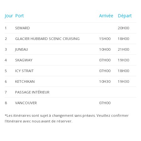
Jour
Port
Arrivée
Départ
1
SEWARD
20H00
2
GLACIER HUBBARD SCENIC CRUISING
15H00
18H00
3
JUNEAU
10H00
21H00
4
SKAGWAY
07H00
19H30
5
ICY STRAIT
07H00
18H00
6
KETCHIKAN
10H30
19H30
7
PASSAGE INTÉRIEUR
8
VANCOUVER
07H00
*Les itinéraires sont sujet à changement sans préavis. Veuillez confirmer
l'itinéraire avec nous avant de réserver.