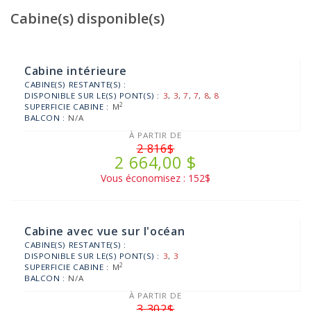
Cabine(s) disponible(s)
Cabine intérieure
CABINE(S) RESTANTE(S) :
DISPONIBLE SUR LE(S) PONT(S) :
3
,
3
,
7
,
7
,
8
,
8
2
SUPERFICIE CABINE :
M
BALCON :
N/A
À PARTIR DE
2 816$
2 664,00 $
Vous économisez : 152$
Cabine avec vue sur l'océan
CABINE(S) RESTANTE(S) :
DISPONIBLE SUR LE(S) PONT(S) :
3
,
3
2
SUPERFICIE CABINE :
M
BALCON :
N/A
À PARTIR DE
3 302$