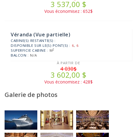
3 537,00 $
Vous économisez : 652$
Véranda (Vue partielle)
CABINE(S) RESTANTE(S) :
DISPONIBLE SUR LE(S) PONT(S) :
6
,
6
2
SUPERFICIE CABINE :
M
BALCON :
N/A
À PARTIR DE
4 030$
3 602,00 $
Vous économisez : 428$
Galerie de photos