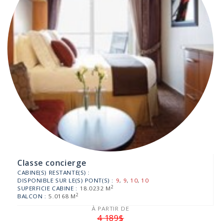
Classe concierge
CABINE(S) RESTANTE(S) :
DISPONIBLE SUR LE(S) PONT(S) :
9
,
9
,
10
,
10
2
SUPERFICIE CABINE :
18.0232 M
2
BALCON :
5.0168 M
À PARTIR DE
4 189$