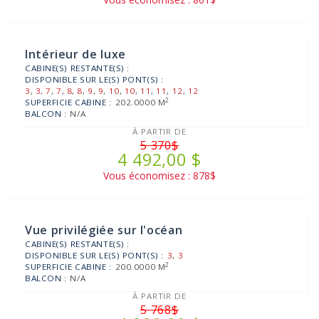
Intérieur de luxe
CABINE(S) RESTANTE(S) :
DISPONIBLE SUR LE(S) PONT(S) :
3
,
3
,
7
,
7
,
8
,
8
,
9
,
9
,
10
,
10
,
11
,
11
,
12
,
12
2
SUPERFICIE CABINE :
202.0000 M
BALCON :
N/A
À PARTIR DE
5 370$
4 492,00 $
Vous économisez : 878$
Vue privilégiée sur l'océan
CABINE(S) RESTANTE(S) :
DISPONIBLE SUR LE(S) PONT(S) :
3
,
3
2
SUPERFICIE CABINE :
200.0000 M
BALCON :
N/A
À PARTIR DE
5 768$