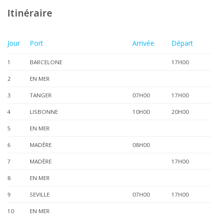
Itinéraire
Jour
Port
Arrivée
Départ
1
BARCELONE
17H00
2
EN MER
3
TANGER
07H00
17H00
4
LISBONNE
10H00
20H00
5
EN MER
6
MADÈRE
08H00
7
MADÈRE
17H00
8
EN MER
9
SEVILLE
07H00
17H00
10
EN MER