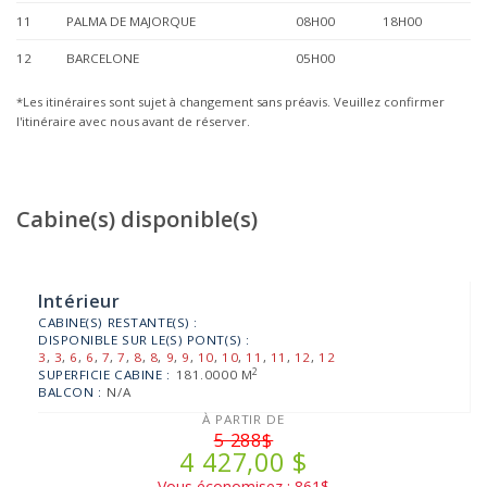
11
PALMA DE MAJORQUE
08H00
18H00
12
BARCELONE
05H00
*Les itinéraires sont sujet à changement sans préavis. Veuillez confirmer
l'itinéraire avec nous avant de réserver.
Cabine(s) disponible(s)
Intérieur
CABINE(S) RESTANTE(S) :
DISPONIBLE SUR LE(S) PONT(S) :
3
,
3
,
6
,
6
,
7
,
7
,
8
,
8
,
9
,
9
,
10
,
10
,
11
,
11
,
12
,
12
2
SUPERFICIE CABINE :
181.0000 M
BALCON :
N/A
À PARTIR DE
5 288$
4 427,00 $
Vous économisez : 861$