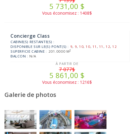
7 139$
5 731,00 $
Vous économisez : 1408$
Concierge Class
CABINE(S) RESTANTE(S) :
DISPONIBLE SUR LE(S) PONT(S) :
9
,
9
,
10
,
10
,
11
,
11
,
12
,
12
2
SUPERFICIE CABINE :
201.0000 M
BALCON :
N/A
À PARTIR DE
7 077$
5 861,00 $
Vous économisez : 1216$
Galerie de photos