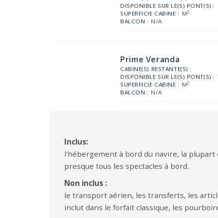
DISPONIBLE SUR LE(S) PONT(S) :
2
SUPERFICIE CABINE :
M
BALCON :
N/A
Prime Veranda
CABINE(S) RESTANTE(S) :
DISPONIBLE SUR LE(S) PONT(S) :
2
SUPERFICIE CABINE :
M
BALCON :
N/A
Inclus:
l'hébergement à bord du navire, la plupart de
presque tous les spectacles à bord.
Non inclus :
le transport aérien, les transferts, les art
inclut dans le forfait classique, les pourboir