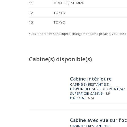
11
MONT FUJI SHIMIZU
12
TOKYO
13
TOKYO
*Les itinéraires sont sujet à changement sans préavis. Veuillez c
Cabine(s) disponible(s)
Cabine intérieure
CABINE(S) RESTANTE(S) :
DISPONIBLE SUR LE(S) PONT(S) :
2
SUPERFICIE CABINE :
M
BALCON :
N/A
Cabine avec vue sur l'o
CABINE(S) RESTANTE(S) :