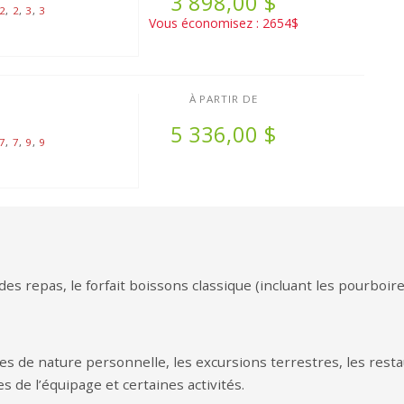
3 898,00 $
2
,
2
,
3
,
3
Vous économisez : 2654$
À PARTIR DE
5 336,00 $
7
,
7
,
9
,
9
s repas, le forfait boissons classique (incluant les pourboires 
icles de nature personnelle, les excursions terrestres, les rest
es de l’équipage et certaines activités.