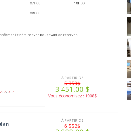
07H00
18H00
08H00
onfirmer l'itinéraire avec nous avant de réserver.
À PARTIR DE
5 359$
3 451,00 $
2
,
2
,
3
,
3
Vous économisez : 1908$
À PARTIR DE
céan
6 552$