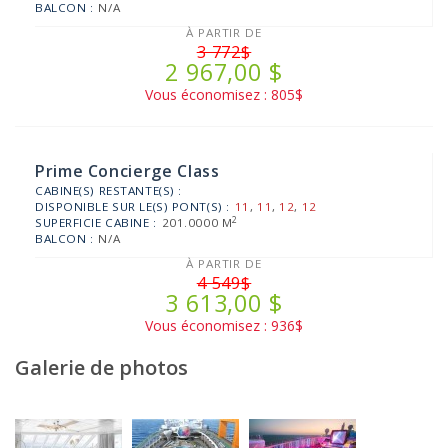
BALCON :
N/A
À PARTIR DE
3 772$
2 967,00 $
Vous économisez : 805$
Prime Concierge Class
CABINE(S) RESTANTE(S) :
DISPONIBLE SUR LE(S) PONT(S) :
11
,
11
,
12
,
12
2
SUPERFICIE CABINE :
201.0000 M
BALCON :
N/A
À PARTIR DE
4 549$
3 613,00 $
Vous économisez : 936$
Galerie de photos