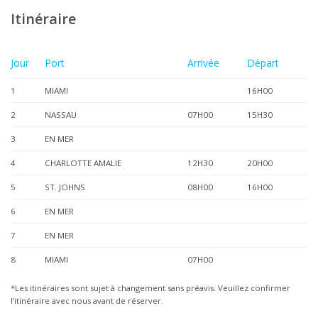
Itinéraire
Jour
Port
Arrivée
Départ
1
MIAMI
16H00
2
NASSAU
07H00
15H30
3
EN MER
4
CHARLOTTE AMALIE
12H30
20H00
5
ST. JOHNS
08H00
16H00
6
EN MER
7
EN MER
8
MIAMI
07H00
*Les itinéraires sont sujet à changement sans préavis. Veuillez confirmer
l'itinéraire avec nous avant de réserver.