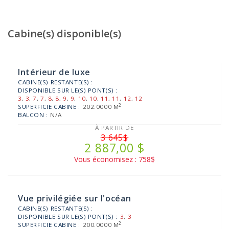
Cabine(s) disponible(s)
Intérieur de luxe
CABINE(S) RESTANTE(S) :
DISPONIBLE SUR LE(S) PONT(S) :
3
,
3
,
7
,
7
,
8
,
8
,
9
,
9
,
10
,
10
,
11
,
11
,
12
,
12
2
SUPERFICIE CABINE :
202.0000 M
BALCON :
N/A
À PARTIR DE
3 645$
2 887,00 $
Vous économisez : 758$
Vue privilégiée sur l'océan
CABINE(S) RESTANTE(S) :
DISPONIBLE SUR LE(S) PONT(S) :
3
,
3
2
SUPERFICIE CABINE :
200.0000 M