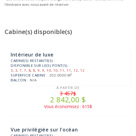
l'itinéraire avec nous avant de réserver.
Cabine(s) disponible(s)
Intérieur de luxe
CABINE(S) RESTANTE(S) :
DISPONIBLE SUR LE(S) PONT(S) :
3
,
3
,
7
,
7
,
8
,
8
,
9
,
9
,
10
,
10
,
11
,
11
,
12
,
12
2
SUPERFICIE CABINE :
202.0000 M
BALCON :
N/A
À PARTIR DE
3 457$
2 842,00 $
Vous économisez : 615$
Vue privilégiée sur l'océan
CABINE(S) RESTANTE(S) :