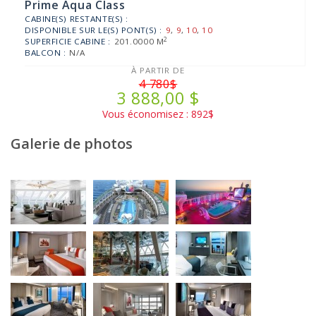
Prime Aqua Class
CABINE(S) RESTANTE(S) :
DISPONIBLE SUR LE(S) PONT(S) :
9
,
9
,
10
,
10
2
SUPERFICIE CABINE :
201.0000 M
BALCON :
N/A
À PARTIR DE
4 780$
3 888,00 $
Vous économisez : 892$
Galerie de photos