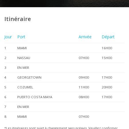
Itinéraire
Jour
Port
Arrivée
Départ
1
MIAMI
16H00
2
NASSAU
07H00
15H00
3
EN MER
4
GEORGETOWN
09H00
17H00
5
COZUMEL
11H00
20H00
6
PUERTO COSTA MAYA
08H00
17H00
7
EN MER
8
MIAMI
07H00
*Les itinéraires sont sujet à changement sans préavis. Veuillez confirmer