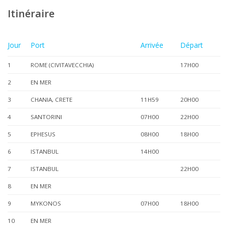
Itinéraire
Jour
Port
Arrivée
Départ
1
ROME (CIVITAVECCHIA)
17H00
2
EN MER
3
CHANIA, CRETE
11H59
20H00
4
SANTORINI
07H00
22H00
5
EPHESUS
08H00
18H00
6
ISTANBUL
14H00
7
ISTANBUL
22H00
8
EN MER
9
MYKONOS
07H00
18H00
10
EN MER