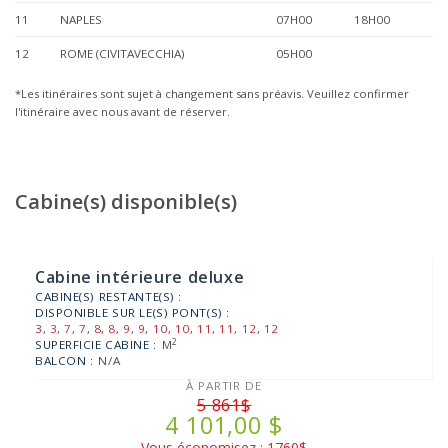
11
NAPLES
07H00
18H00
12
ROME (CIVITAVECCHIA)
05H00
*Les itinéraires sont sujet à changement sans préavis. Veuillez confirmer
l'itinéraire avec nous avant de réserver.
Cabine(s) disponible(s)
Cabine intérieure deluxe
CABINE(S) RESTANTE(S) :
DISPONIBLE SUR LE(S) PONT(S) :
3
,
3
,
7
,
7
,
8
,
8
,
9
,
9
,
10
,
10
,
11
,
11
,
12
,
12
2
SUPERFICIE CABINE :
M
BALCON :
N/A
À PARTIR DE
5 861$
4 101,00 $
Vous économisez : 1760$