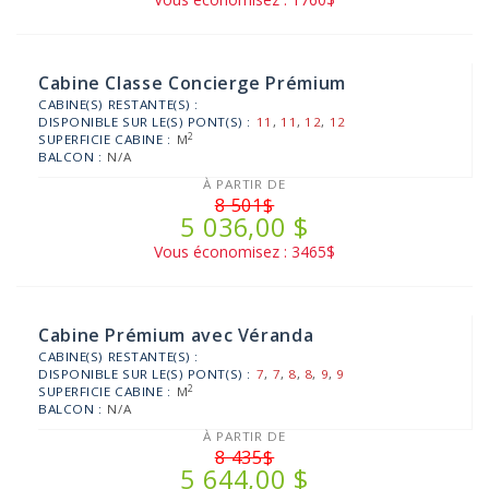
Cabine Classe Concierge Prémium
CABINE(S) RESTANTE(S) :
DISPONIBLE SUR LE(S) PONT(S) :
11
,
11
,
12
,
12
2
SUPERFICIE CABINE :
M
BALCON :
N/A
À PARTIR DE
8 501$
5 036,00 $
Vous économisez : 3465$
Cabine Prémium avec Véranda
CABINE(S) RESTANTE(S) :
DISPONIBLE SUR LE(S) PONT(S) :
7
,
7
,
8
,
8
,
9
,
9
2
SUPERFICIE CABINE :
M
BALCON :
N/A
À PARTIR DE
8 435$
5 644,00 $