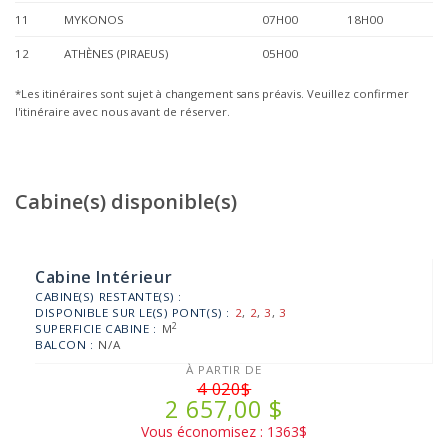
11
MYKONOS
07H00
18H00
12
ATHÈNES (PIRAEUS)
05H00
*Les itinéraires sont sujet à changement sans préavis. Veuillez confirmer
l'itinéraire avec nous avant de réserver.
Cabine(s) disponible(s)
Cabine Intérieur
CABINE(S) RESTANTE(S) :
DISPONIBLE SUR LE(S) PONT(S) :
2
,
2
,
3
,
3
2
SUPERFICIE CABINE :
M
BALCON :
N/A
À PARTIR DE
4 020$
2 657,00 $
Vous économisez : 1363$