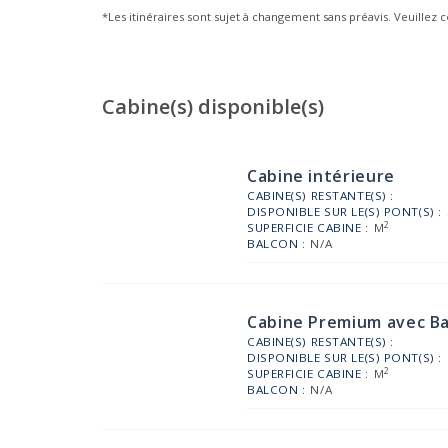
*Les itinéraires sont sujet à changement sans préavis. Veuillez c
Cabine(s) disponible(s)
Cabine intérieure
CABINE(S) RESTANTE(S) :
DISPONIBLE SUR LE(S) PONT(S) :
2
SUPERFICIE CABINE :
M
BALCON :
N/A
Cabine Premium avec B
CABINE(S) RESTANTE(S) :
DISPONIBLE SUR LE(S) PONT(S) :
2
SUPERFICIE CABINE :
M
BALCON :
N/A