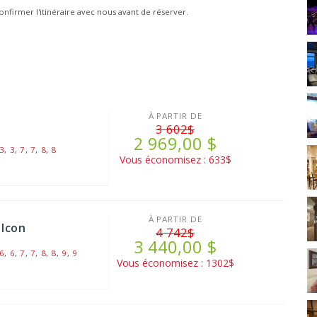
onfirmer l'itinéraire avec nous avant de réserver.
À PARTIR DE
3 602$
2 969,00 $
3
,
3
,
7
,
7
,
8
,
8
Vous économisez : 633$
À PARTIR DE
alcon
4 742$
3 440,00 $
6
,
6
,
7
,
7
,
8
,
8
,
9
,
9
Vous économisez : 1302$