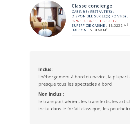
Classe concierge
CABINE(S) RESTANTE(S) :
DISPONIBLE SUR LE(S) PONT(S) :
9
,
9
,
10
,
10
,
11
,
11
,
12
,
12
2
SUPERFICIE CABINE :
18.0232 M
2
BALCON :
5.0168 M
Inclus:
l'hébergement à bord du navire, la plupart de
presque tous les spectacles à bord.
Non inclus :
le transport aérien, les transferts, les art
inclut dans le forfait classique, les pourboir