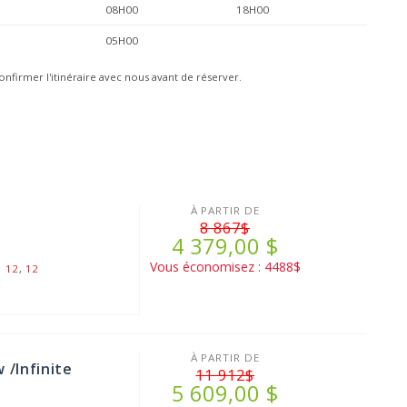
08H00
18H00
05H00
onfirmer l'itinéraire avec nous avant de réserver.
À PARTIR DE
8 867$
4 379,00 $
Vous économisez : 4488$
,
12
,
12
2
À PARTIR DE
 /Infinite
11 912$
5 609,00 $