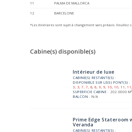
11
PALMA DE MALLORCA
12
BARCELONE
*Les itinéraires sont sujet à changement sans préavis. Veuillez c
Cabine(s) disponible(s)
Intérieur de luxe
CABINE(S) RESTANTE(S) :
DISPONIBLE SUR LE(S) PONT(S) :
3
,
3
,
7
,
7
,
8
,
8
,
9
,
9
,
10
,
10
,
11
,
11
SUPERFICIE CABINE :
202.0000 M
BALCON :
N/A
Prime Edge Stateroom w
Veranda
CABINE(S) RESTANTE(S) :