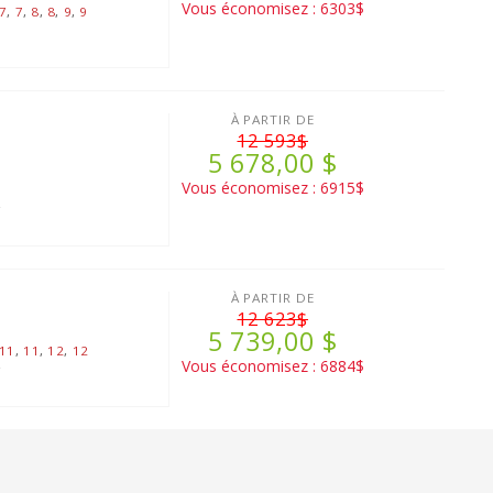
Vous économisez : 6303$
7
,
7
,
8
,
8
,
9
,
9
À PARTIR DE
12 593$
5 678,00 $
Vous économisez : 6915$
2
À PARTIR DE
12 623$
5 739,00 $
11
,
11
,
12
,
12
Vous économisez : 6884$
2