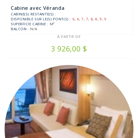
Cabine avec Véranda
CABINE(S) RESTANTE(S) :
DISPONIBLE SUR LE(S) PONT(S) :
6
,
6
,
7
,
7
,
8
,
8
,
9
,
9
2
SUPERFICIE CABINE :
M
BALCON :
N/A
À PARTIR DE
3 926,00 $