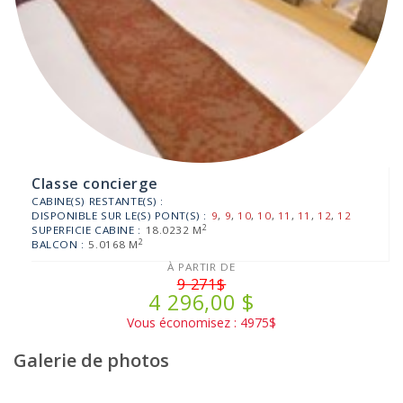
Classe concierge
CABINE(S) RESTANTE(S) :
DISPONIBLE SUR LE(S) PONT(S) :
9
,
9
,
10
,
10
,
11
,
11
,
12
,
12
2
SUPERFICIE CABINE :
18.0232 M
2
BALCON :
5.0168 M
À PARTIR DE
9 271$
4 296,00 $
Vous économisez : 4975$
Galerie de photos