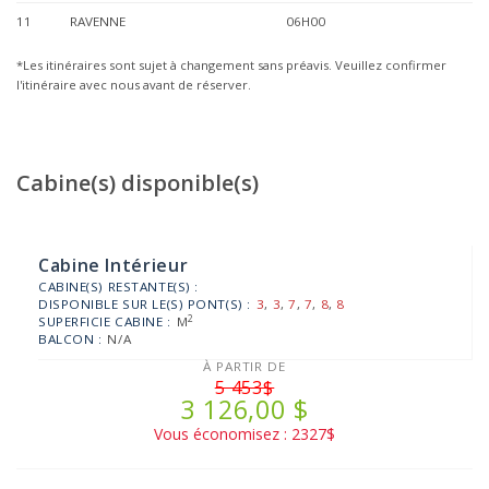
11
RAVENNE
06H00
*Les itinéraires sont sujet à changement sans préavis. Veuillez confirmer
l'itinéraire avec nous avant de réserver.
Cabine(s) disponible(s)
Cabine Intérieur
CABINE(S) RESTANTE(S) :
DISPONIBLE SUR LE(S) PONT(S) :
3
,
3
,
7
,
7
,
8
,
8
2
SUPERFICIE CABINE :
M
BALCON :
N/A
À PARTIR DE
5 453$
3 126,00 $
Vous économisez : 2327$