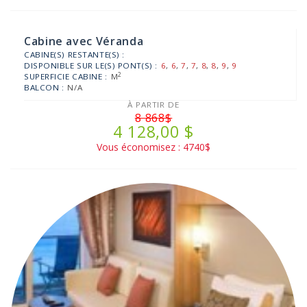
Cabine avec Véranda
CABINE(S) RESTANTE(S) :
DISPONIBLE SUR LE(S) PONT(S) :
6
,
6
,
7
,
7
,
8
,
8
,
9
,
9
2
SUPERFICIE CABINE :
M
BALCON :
N/A
À PARTIR DE
8 868$
4 128,00 $
Vous économisez : 4740$