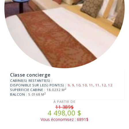
Classe concierge
CABINE(S) RESTANTE(S) :
DISPONIBLE SUR LE(S) PONT(S) :
9
,
9
,
10
,
10
,
11
,
11
,
12
,
12
2
SUPERFICIE CABINE :
18.0232 M
2
BALCON :
5.0168 M
À PARTIR DE
11 389$
4 498,00 $
Vous économisez : 6891$