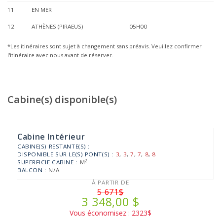
11
EN MER
12
ATHÈNES (PIRAEUS)
05H00
*Les itinéraires sont sujet à changement sans préavis. Veuillez confirmer
l'itinéraire avec nous avant de réserver.
Cabine(s) disponible(s)
Cabine Intérieur
CABINE(S) RESTANTE(S) :
DISPONIBLE SUR LE(S) PONT(S) :
3
,
3
,
7
,
7
,
8
,
8
2
SUPERFICIE CABINE :
M
BALCON :
N/A
À PARTIR DE
5 671$
3 348,00 $
Vous économisez : 2323$