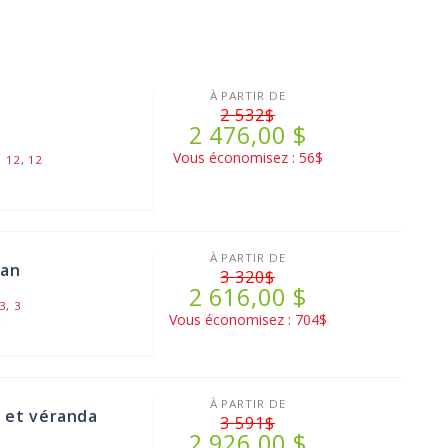
À PARTIR DE
2 532$
2 476,00 $
Vous économisez : 56$
,
12
,
12
2
À PARTIR DE
éan
3 320$
2 616,00 $
3
,
3
Vous économisez : 704$
2
À PARTIR DE
t et véranda
3 591$
2 926,00 $