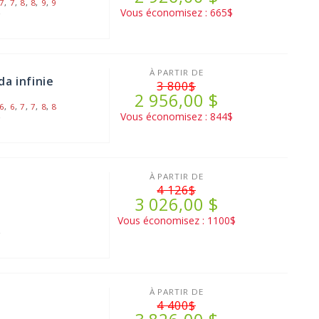
7
,
7
,
8
,
8
,
9
,
9
Vous économisez : 665$
2
À PARTIR DE
a infinie
3 800$
2 956,00 $
6
,
6
,
7
,
7
,
8
,
8
Vous économisez : 844$
2
À PARTIR DE
4 126$
3 026,00 $
Vous économisez : 1100$
2
À PARTIR DE
4 400$