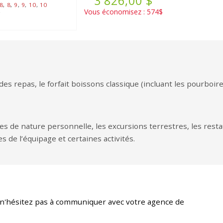
3 826,00 $
8
,
8
,
9
,
9
,
10
,
10
Vous économisez : 574$
2
s repas, le forfait boissons classique (incluant les pourboires 
icles de nature personnelle, les excursions terrestres, les rest
es de l’équipage et certaines activités.
 n'hésitez pas à communiquer avec votre agence de