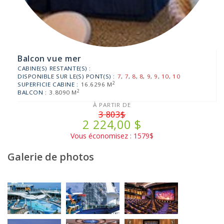
Balcon vue mer
CABINE(S) RESTANTE(S) :
DISPONIBLE SUR LE(S) PONT(S) :
7
,
7
,
8
,
8
,
9
,
9
,
10
,
10
2
SUPERFICIE CABINE :
16.6296 M
2
BALCON :
3.8090 M
À PARTIR DE
3 803$
2 224,00 $
Vous économisez : 1579$
Galerie de photos