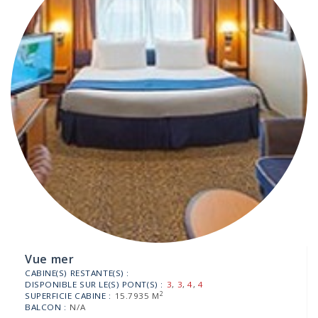
Vue mer
CABINE(S) RESTANTE(S) :
DISPONIBLE SUR LE(S) PONT(S) :
3
,
3
,
4
,
4
2
SUPERFICIE CABINE :
15.7935 M
BALCON :
N/A