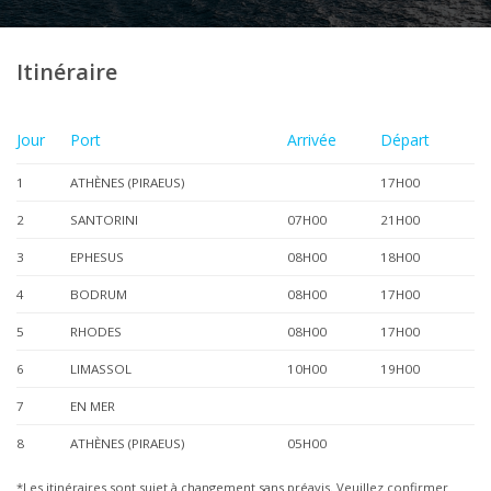
Itinéraire
Jour
Port
Arrivée
Départ
1
ATHÈNES (PIRAEUS)
17H00
2
SANTORINI
07H00
21H00
3
EPHESUS
08H00
18H00
4
BODRUM
08H00
17H00
5
RHODES
08H00
17H00
6
LIMASSOL
10H00
19H00
7
EN MER
8
ATHÈNES (PIRAEUS)
05H00
*Les itinéraires sont sujet à changement sans préavis. Veuillez confirmer