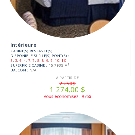
Intérieure
CABINE(S) RESTANTE(S) :
DISPONIBLE SUR LE(S) PONT(S) :
3
,
3
,
4
,
4
,
7
,
7
,
8
,
8
,
9
,
9
,
10
,
10
2
SUPERFICIE CABINE :
15.7935 M
BALCON :
N/A
À PARTIR DE
2 250$
1 274,00 $
Vous économisez : 976$