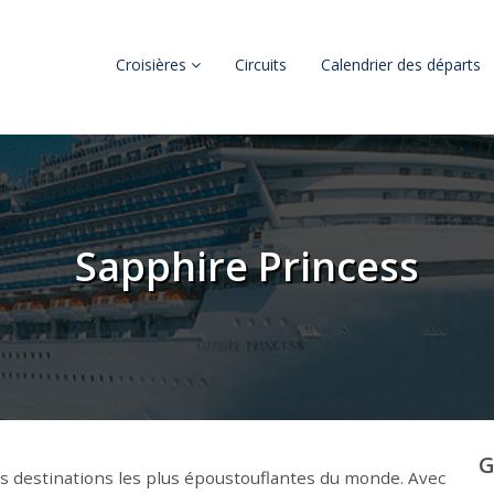
Croisières
Circuits
Calendrier des départs
Sapphire Princess
G
s destinations les plus époustouflantes du monde. Avec