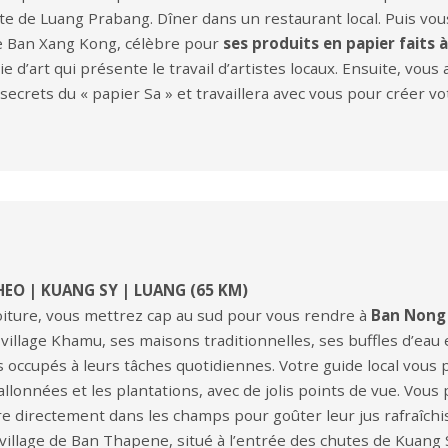
te de Luang Prabang. Dîner dans un restaurant local. Puis vou
 de Ban Xang Kong, célèbre pour
ses produits en papier faits à
 d’art qui présente le travail d’artistes locaux. Ensuite, vous
s secrets du « papier Sa » et travaillera avec vous pour créer v
EO | KUANG SY | LUANG (65 KM)
iture, vous mettrez cap au sud pour vous rendre à
Ban Nong
illage Khamu, ses maisons traditionnelles, ses buffles d’eau e
s occupés à leurs tâches quotidiennes. Votre guide local vous
allonnées et les plantations, avec de jolis points de vue. V
e directement dans les champs pour goûter leur jus rafraîchi
 village de Ban Thapene, situé à l’entrée des chutes de Kuang