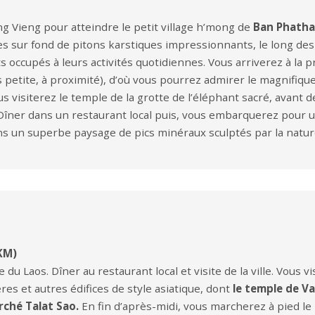
g Vieng pour atteindre le petit village h’mong de
Ban Phath
es sur fond de pitons karstiques impressionnants, le long de
ts occupés à leurs activités quotidiennes. Vous arriverez à la
 petite, à proximité), d’où vous pourrez admirer le magnifiqu
vous visiterez le temple de la grotte de l’éléphant sacré, avant
e. Dîner dans un restaurant local puis, vous embarquerez pour u
s un superbe paysage de pics minéraux sculptés par la natur
KM)
 du Laos. Dîner au restaurant local et visite de la ville. Vous vis
es et autres édifices de style asiatique, dont
le temple de Va
rché Talat Sao.
En fin d’après-midi, vous marcherez à pied l