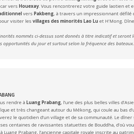
ocar vers
Houexay
. Vous rencontrerez votre guide laotien e
aditionnel
vers
Pakbeng
, à travers un impressionnant défil
our visiter les
villages des minorités Lao Lu
et H’Mong. Dîner
minorités nommés ci-dessus sont donnés à titre indicatif et seront 
es opportunités du jour et surtout selon la fréquence des bateaux.
RABANG
us rendre à
Luang Prabang
, l’une des plus belles villes d’As
ique et très changeant autour du Mékong, qui coule au bas d’un
verez le quotidien d’un village et de sa communauté. Le dîner 
c ses centaines de ravissantes statuettes de Bouddha, d’où vo
à Luang Prabang, l’ancienne capitale royale inscrite au patr