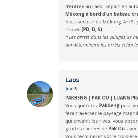
d’entrée au Laos. Départ en aut
Mékong
à bord d’un bateau tr
beau secteur du Mékong. Arrêt p
l’hôtel.
(PD, D, S)
* Les arrêts dans les villages de 
qui déterminera les arrêts selon l
Laos
Jour3
PAKBENG | PAK OU | LUANG P
Vous quitterez
Pakbeng
pour vo
fera traverser le paysage magnif
qui envahit les rives, vous obser
grottes sacrées de
Pak Ou
, ave
Vous terminerez votre croisière 