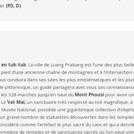
el.
(PD, D)
g en tuk-tuk
. La ville de Luang Prabang est l’une des plus bell
pied d’une ancienne chaîne de montagnes et à l’intersection
 conduira dans ses sites les plus emblématiques et les plus 
lle pittoresque, un guide partagera avec vous ses connaissances
z les 328 marches jusqu’en haut du
Mont Phousi
pour avoir u
. Le
Vat Mai,
un sanctuaire très respecté au toit magnifique, a ét
 le Musée National, possède une gigantesque collection d’objets
i un grand nombre de statuettes découvertes dans les temples 
sidéré comme l’artefact le plus sacré du Laos et qui a donné 
omplexe de temples et de sanctuaires sacrés où l’on peut voir l’