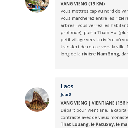
VANG VIENG (19 KM)
Vous mettrez cap au nord de Van
Vous marcherez entre les rizièr
arbres ; vous verrez les habitan
profonde), puis à Tham Hoi (plus
petit village vers la rivière où 
transfert de retour vers la vill
long de la
rivière Nam Song,
dan
Laos
Jour8
VANG VIENG | VIENTIANE (156 
Départ pour Vientiane, la capitale
contraste avec de vieux monastèr
That Louang, le Patuxay, le ma