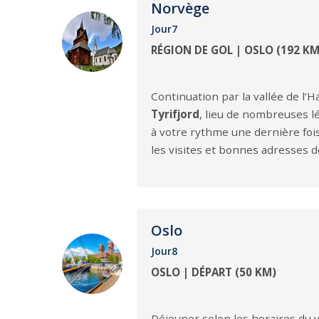
Norvège
Jour7
RÉGION DE GOL | OSLO (192 KM
Continuation par la vallée de l’H
Tyrifjord
, lieu de nombreuses l
à votre rythme une dernière fois
les visites et bonnes adresses de 
Oslo
Jour8
OSLO | DÉPART (50 KM)
Déjeuner selon les horaires du v