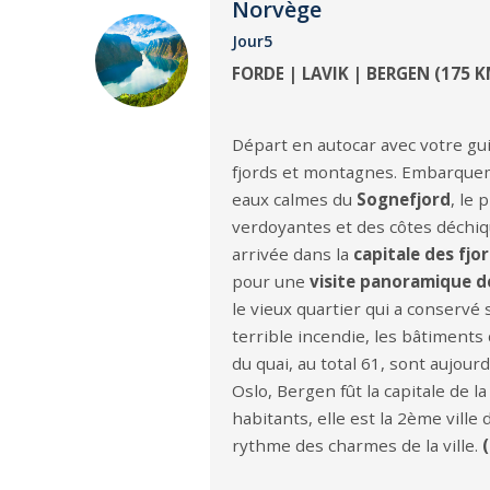
Norvège
Jour5
FORDE | LAVIK | BERGEN (175 K
Départ en autocar avec votre gu
fjords et montagnes. Embarque
eaux calmes du
Sognefjord
, le 
verdoyantes et des côtes déchiq
arrivée dans la
capitale des fjo
pour une
visite panoramique d
le vieux quartier qui a conserv
terrible incendie, les bâtiments
du quai, au total 61, sont aujou
Oslo, Bergen fût la capitale de 
habitants, elle est la 2ème vill
rythme des charmes de la ville.