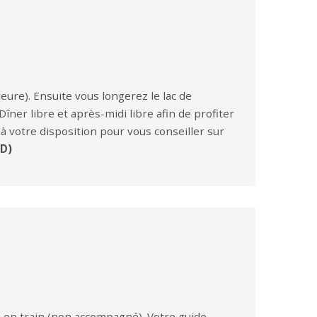
rieure). Ensuite vous longerez le lac de
 Dîner libre et après-midi libre afin de profiter
à votre disposition pour vous conseiller sur
PD)
 en train (non accompagné). Votre guide