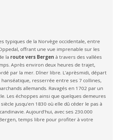
s typiques de la Norvège occidentale, entre
Oppedal, offrant une vue imprenable sur les
de la
route vers Bergen
à travers des vallées
emps. Après environ deux heures de trajet,
é par la mer. Dîner libre. L’aprèsmidi, départ
é hanséatique, resserrée entre ses 7 collines,
s marchands allemands. Ravagés en 1702 par un
iècle. Les échoppes ainsi que quelques demeures
siècle jusqu’en 1830 où elle dû céder le pas à
Scandinavie. Aujourd’hui, avec ses 230.000
Bergen, temps libre pour profiter à votre