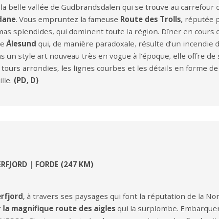
la belle vallée de Gudbrandsdalen qui se trouve au carrefour
dane
. Vous empruntez la fameuse
Route des Trolls
, réputée 
s splendides, qui dominent toute la région. Dîner en cours de
de
Ålesund
qui, de manière paradoxale, résulte d’un incendie d
ans un style art nouveau très en vogue à l’époque, elle offre 
tours arrondies, les lignes courbes et les détails en forme de 
ille.
(PD, D)
RFJORD | FORDE (247 KM)
rfjord
, à travers ses paysages qui font la réputation de la No
 la magnifique route des aigles
qui la surplombe. Embarqu