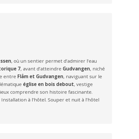
ossen
, où un sentier permet d’admirer l’eau
torique 7
, avant d’atteindre
Gudvangen
, niché
le entre
Flåm et Gudvangen
, naviguant sur le
blématique
église en bois debout
, vestige
ieux comprendre son histoire fascinante.
stallation à l’hôtel. Souper et nuit à l’hôtel