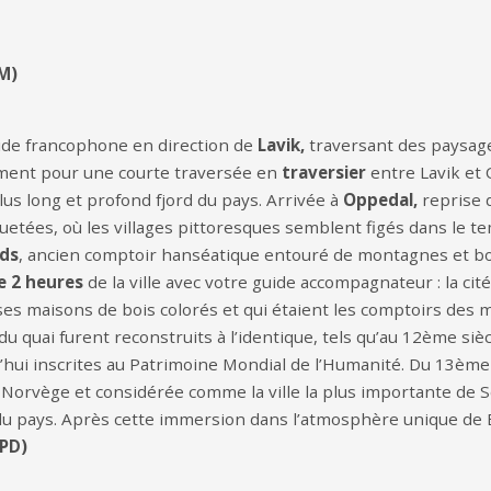
M)
ide francophone en direction de
Lavik,
traversant des paysage
ment pour une courte traversée en
traversier
entre Lavik
et 
plus long et profond fjord du pays. Arrivée à
Oppedal,
reprise 
uetées, où les villages pittoresques semblent figés dans le t
rds
, ancien comptoir hanséatique entouré de montagnes et bord
e 2 heures
de la ville avec votre guide accompagnateur : la cit
é ses maisons de bois colorés et qui étaient les comptoirs de
 du quai furent reconstruits à l’identique, tels qu’au 12ème s
rd’hui inscrites au Patrimoine Mondial de l’Humanité. Du 13ème 
la Norvège et considérée comme la ville la plus importante de 
e du pays. Après cette immersion dans l’atmosphère unique de 
(PD)