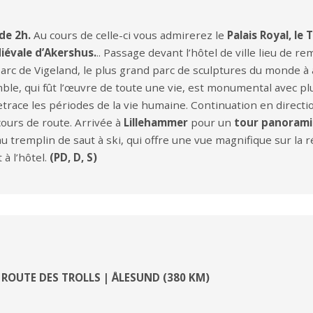
de 2h.
Au cours de celle-ci vous admirerez le
Palais Royal, le
iévale d’Akershus.
.. Passage devant l’hôtel de ville lieu de r
c de Vigeland, le plus grand parc de sculptures du monde à av
le, qui fût l’œuvre de toute une vie, est monumental avec plu
retrace les périodes de la vie humaine. Continuation en directi
cours de route. Arrivée à
Lillehammer
pour un
tour panoram
 tremplin de saut à ski, qui offre une vue magnifique sur la 
 à l’hôtel.
(PD, D, S)
ROUTE DES TROLLS | ÅLESUND (380 KM)