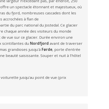
’une largeur n’excédant pas, par endroit, 250
offre un spectacle étonnant et majestueux, où
bras du fjord, nombreuses cascades dont les
s accrochées à flan de
partie du parc national du Jostedal. Ce glacier
ttire chaque année des visiteurs du monde
t de vue sur ce glacier. Durée environ une
x scintillantes du
Nordfjord
avant de traverser
amas grandioses jusqu’à
Førde
, porte d’entrée
ne beauté saisissante. Souper et nuit à l’hôtel
voiturette jusqu’au point de vue (prix