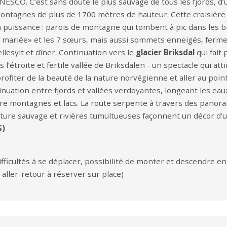
’UNESCO. C’est sans doute le plus sauvage de tous les fjords, d
ntagnes de plus de 1700 mètres de hauteur. Cette croisière 
sa puissance : parois de montagne qui tombent à pic dans les 
la mariée» et les 7 sœurs, mais aussi sommets enneigés, ferme
esylt et dîner. Continuation vers le
glacier Briksdal
qui fait 
’étroite et fertile vallée de Briksdalen - un spectacle qui a
rofiter de la beauté de la nature norvégienne et aller au poin
inuation entre fjords et vallées verdoyantes, longeant les eau
re montagnes et lacs. La route serpente à travers des panor
nature sauvage et rivières tumultueuses façonnent un décor d’u
S)
fficultés à se déplacer, possibilité de monter et descendre en 
aller-retour à réserver sur place)