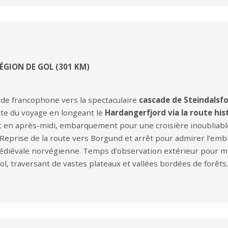
ÉGION DE GOL (301 KM)
ide francophone vers la spectaculaire
cascade de Steindalsf
ite du voyage en longeant le
Hardangerfjord via la route his
 et en après-midi, embarquement pour une croisière inoubliab
. Reprise de la route vers Borgund et arrêt pour admirer l’em
édiévale norvégienne. Temps d’observation extérieur pour m
l, traversant de vastes plateaux et vallées bordées de forêts. In