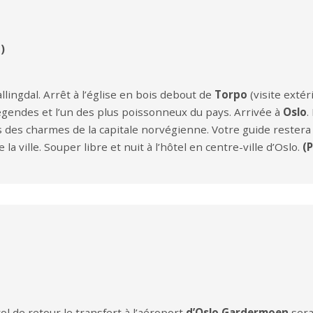
)
allingdal. Arrêt à l’église en bois debout de
Torpo
(visite exté
égendes et l’un des plus poissonneux du pays. Arrivée à
Oslo
.
 des charmes de la capitale norvégienne. Votre guide restera 
la ville. Souper libre et nuit à l’hôtel en centre-ville d’Oslo.
(
ol de retour,le transfert à l’aéroport
d’Oslo Gardermoen
sera