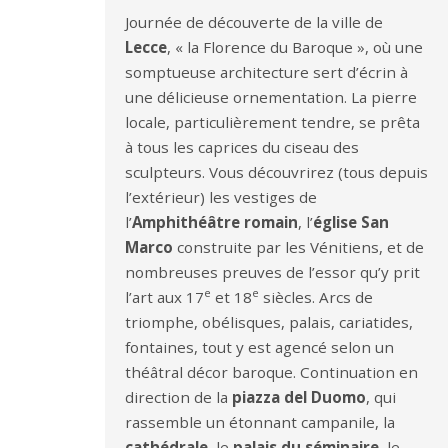
Journée de découverte de la ville de
Lecce
, « la Florence du Baroque », où une
somptueuse architecture sert d’écrin à
une délicieuse ornementation. La pierre
locale, particulièrement tendre, se prêta
à tous les caprices du ciseau des
sculpteurs. Vous découvrirez (tous depuis
l’extérieur) les vestiges de
l’
Amphithéâtre romain
, l’
église San
Marco
construite par les Vénitiens, et de
nombreuses preuves de l’essor qu’y prit
e
e
l’art aux 17
et 18
siècles. Arcs de
triomphe, obélisques, palais, cariatides,
fontaines, tout y est agencé selon un
théâtral décor baroque. Continuation en
direction de la
piazza del Duomo
, qui
rassemble un étonnant campanile, la
cathédrale
, le
palais du séminaire
, le