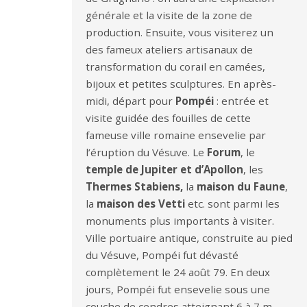
générale et la visite de la zone de
production. Ensuite, vous visiterez un
des fameux ateliers artisanaux de
transformation du corail en camées,
bijoux et petites sculptures. En après-
midi, départ pour
Pompéi
: entrée et
visite guidée des fouilles de cette
fameuse ville romaine ensevelie par
l’éruption du Vésuve. Le
Forum
, le
temple de Jupiter et d’Apollon
, les
Thermes Stabiens,
la
maison du Faune
,
la
maison des Vetti
etc. sont parmi les
monuments plus importants à visiter.
Ville portuaire antique, construite au pied
du Vésuve, Pompéi fut dévasté
complètement le 24 août 79. En deux
jours, Pompéi fut ensevelie sous une
couche de cendres atteignant 6 à 7 m